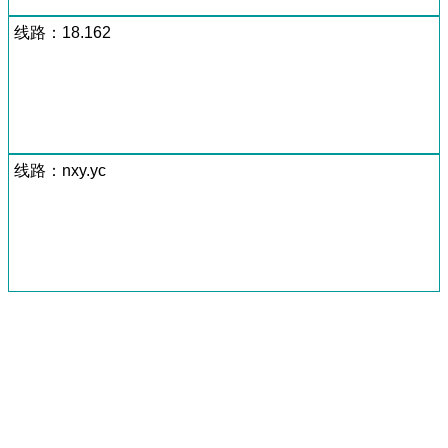
线路：18.162
线路：nxy.yc