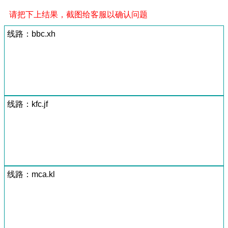
请把下上结果，截图给客服以确认问题
线路：bbc.xh
线路：kfc.jf
线路：mca.kl